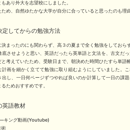
ともあり外大を志望校にしました。
たため、自然ゆたかな大学が自分に合っていると思ったのも理
決定してからの勉強方法
に決まったのにも関わらず、高３の夏まで全く勉強をしておら
徹底させようと思い、英語だったら英単語と文法を、古文だっ
だと考えていたため、受験日まで、朝決めた時間ひたすら単語
な計画を細かく立てて勉強に取り組むようにしていました。こ
き出し、一日何ページずつやれば良いのか計算して一日の課題
まるためおすすめです。
の英語教材
―キング動画(Youtube)
技術