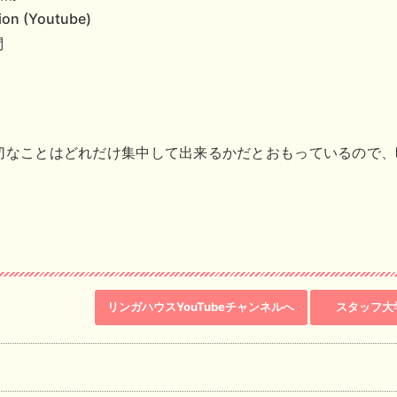
ion (Youtube)
問
切なことはどれだけ集中して出来るかだとおもっているので、
。
リンガハウスYouTubeチャンネルへ
スタッフ大