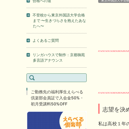
合格への道
東京外国語大学受
不登校から東京外国語大学合格
まで 〜生きづらさを抱えたあな
たへ〜
よくあるご質問
リンガハウスで制作：京都御苑
多言語アナウンス
検
索:
ご勤務先の福利厚生えらべる
倶楽部会員証で入会金50%・
初月受講料50%OFF
志望を決
私は高校１年