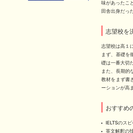
味があったこ
田舎出身だっ
志望校を
志望校は高１
まず、基礎を
礎は一番大切
また、長期的
教材をまず書
ーションが高
おすすめ
IELTSのスピ
英文解釈の