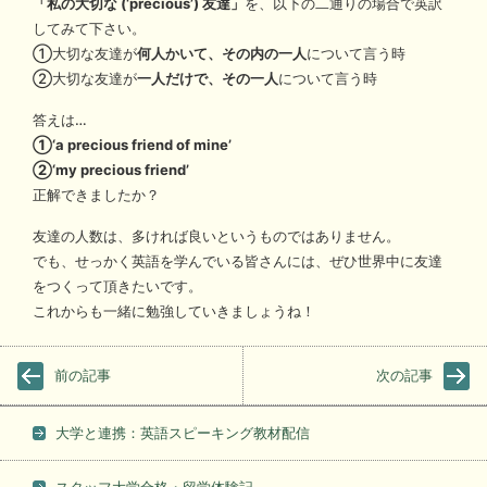
「私の大切な (‘precious’) 友達」
を、以下の二通りの場合で英訳
してみて下さい。
①大切な友達が
何人かいて、その内の一人
について言う時
②大切な友達が
一人だけで、その一人
について言う時
答えは…
①‘a precious friend of mine’
②‘my precious friend’
正解できましたか？
友達の人数は、多ければ良いというものではありません。
でも、せっかく英語を学んでいる皆さんには、ぜひ世界中に友達
をつくって頂きたいです。
これからも一緒に勉強していきましょうね！
前の記事
次の記事
大学と連携：英語スピーキング教材配信