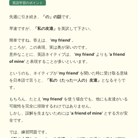
英語学習のポイント
先週に引き続き、
「の」の話
です。
早速ですが、
「私の友達」
を英訳して下さい。
簡単ですね。答えは、
‘my friend’
。
ところが、この表現、実は奥が深いのです。
意外なことに、英語ネイティブは、
‘my friend’
よりも
‘a friend
of mine’
と表現することが多いといいます。
というのも、ネイティブが
‘my friend’
を聞いた時に受け取る意味
を日本語で言うと、
「私の（たった一人の）友達」
となるそうで
す。
もちろん、たとえ
‘my friend’
を使う場合でも、他にも友達がいる
可能性を完全に排除するわけではありません。
しかし、誤解を生まないためには
‘a friend of mine’
とする方が安
全です。
では、練習問題です。