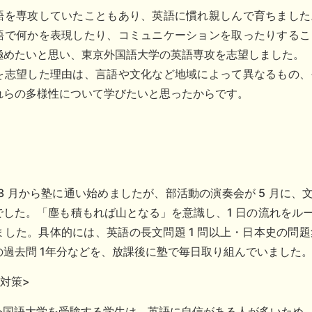
語を専攻していたこともあり、英語に慣れ親しんで育ちました
語で何かを表現したり、コミュニケーションを取ったりするこ
極めたいと思い、東京外国語大学の英語専攻を志望しました。
を志望した理由は、言語や文化など地域によって異なるもの、
れらの多様性について学びたいと思ったからです。
の 3 月から塾に通い始めましたが、部活動の演奏会が 5 月に
でした。「塵も積もれば山となる」を意識し、1 日の流れをル
した。具体的には、英語の長文問題 1 問以上・日本史の問題集
の過去問 1年分などを、放課後に塾で毎日取り組んでいました
対策>
外国語大学を受験する学生は、英語に自信がある人が多いため