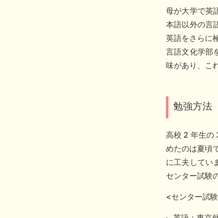
母が大学で英
本語以外の言
英語をさらに
言語文化学部
味があり、こ
勉強方法
高校 2 年生
めたのは夏頃
に工夫していま
センター試験
<センター試験
英語：東京