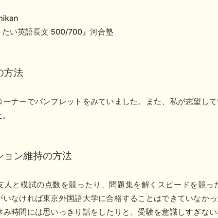
ikan
たい英語長文 500/700』河合塾
の方法
コーナーでパンフレットをみていました。また、私が志望して
た。
ション維持の方法
友人と模試の点数を競ったり、問題集を解くスピードを競っ
がいなければ東京外国語大学に合格することはできていなかっ
休み時間には思いっきり話をしたりと、受験を意識しすぎない