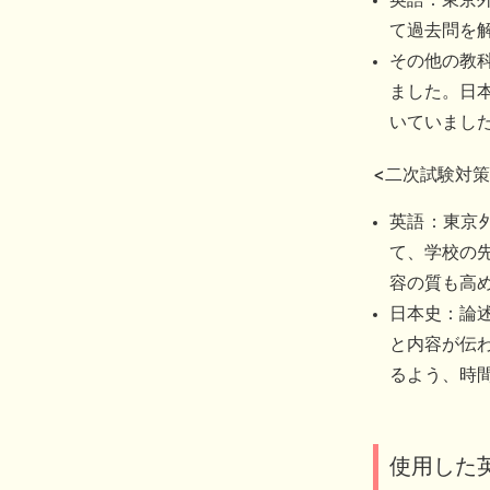
て過去問を
その他の教
ました。日
いていまし
<二次試験対策
英語：東京
て、学校の
容の質も高
日本史：論
と内容が伝
るよう、時
使用した