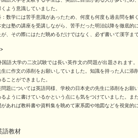
解くよう意識していました。
科：数学には苦手意識があったため、何度も何度も過去問を解
本史は塾の講座を受講しなが
ら、苦手だった明治以降を徹底的
たが、その際にはただ眺めるだけではなく、必ず書いて漢字ま
>
外国語大学の二次試験では長い英作文の問題が出題されます。秋
先生に作文の添削をお願いしていました。知識を持った人に添
めることができました。
述問題については英語同様、学校の日本史の先生に添削をお願
わるように書けているかという点にも気をつけていました。ま
間があれば教科書や資料集を眺めて家系図や地図などを視覚的
英語教材