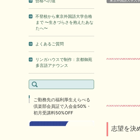
合格への道
東京外国語大学入
不登校から東京外国語大学合格
まで 〜生きづらさを抱えたあな
たへ〜
よくあるご質問
リンガハウスで制作：京都御苑
多言語アナウンス
検
索:
ご勤務先の福利厚生えらべる
倶楽部会員証で入会金50%・
初月受講料50%OFF
志望を決